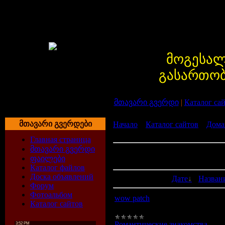
მოგესალ
გასართობ
მთავარი გვერდი
|
Каталог са
მთავარი გვერდები
Начало
»
Каталог сайтов
»
Дома
знакомства
Главная страница
მთავარი გვერდი
В категории сайтов:
2
ფაილები
Показано сайтов:
1-2
Каталог файлов
Доска объявлений
Сортировать по:
Дате
·
Назван
Форум
Фотоальбом
wow patch
Каталог сайтов
http://a.wirebrain.de/wow/
Романтические знакомства
|
Пер