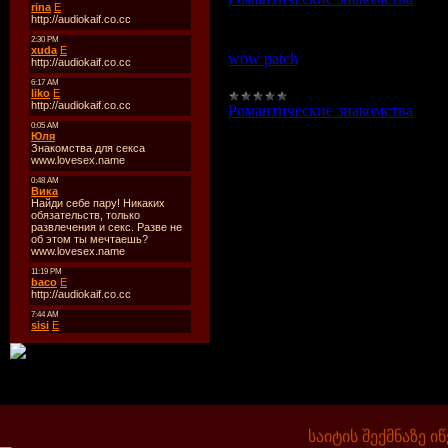
06-08
wow patch
http://a.wirebrain.de/wow/
Романтические знакомства
|
Пер
06-08
საიტის შექმნაზე ი