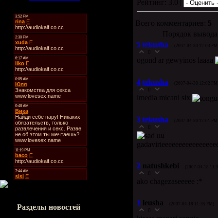
Рейтинг: 3.0 |
Всего комментариев:
5
Порядок вывода
5
tekusha
(2007-04-30 12:03 PM
0
ogond ar gewyinos laaaa
4
tekusha
(2007-04-30 12:02 PM
0
imedia micani six
3
tekusha
(2007-04-30 12:01 PM
0
nu
gadavirieeeeeeeeeeeeeeee
2
natushkebi
(2007-04-18 11:
0
ako chagezaseeeee :*
1
leusha
(2007-04-18 11:35 PM)
Разделы новостей
0