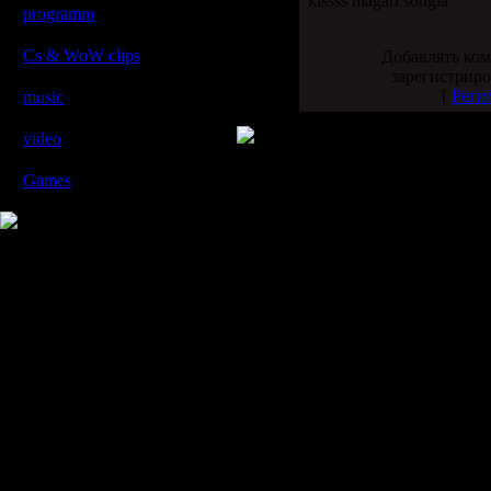
kissss magari songia
programm
[9]
პროგრამები
Cs & WoW clips
[6]
Добавлять ком
Cs და WoW კლიპები
зарегистриро
[
Реги
music
[2]
მუსიკები
video
[5]
ვიდეოები
Games
[4]
XXXXXX
Copyright MyCorp © 2007