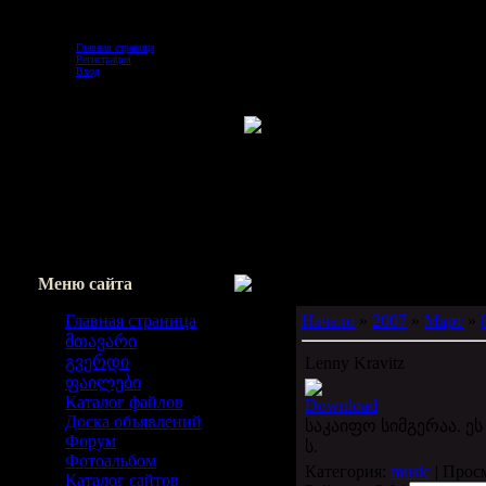
Суббота, 2026-08-08, 2:08 PM
Главная страница
Регистрация
Вход
Меню сайта
Главная страница
Начало
»
2007
»
Март
»
მთავარი
გვერდი
Lenny Kravitz
ფაილები
Каталог файлов
Download
Доска объявлений
საკაიფო სიმგერაა. ეს 
Форум
ს.
Фотоальбом
Категория:
music
| Прос
Каталог сайтов