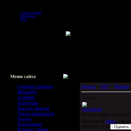
Воскресенье, 2026-08-09, 9:20 AM
Главная страница
Регистрация
Вход
Меню сайта
Главная страница
Начало
»
2007
»
Январь
მთავარი
გვერდი
Xerxi 3
ფაილები
Каталог файлов
Download
Доска объявлений
Xerxi 3 magari sashineleb
Форум
Категория:
video
| Просм
Фотоальбом
Рейтинг: 3.4 |
Каталог сайтов