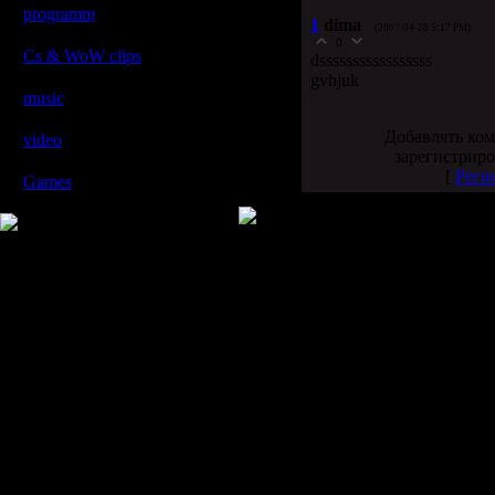
programm
[9]
1
dima
(2007-04-28 5:17 PM)
პროგრამები
0
Cs & WoW clips
[6]
dsssssssssssssssss
Cs და WoW კლიპები
gvhjuk
music
[2]
მუსიკები
Добавлять ком
video
[5]
зарегистриро
ვიდეოები
[
Реги
Games
[4]
XXXXXX
Copyright MyCorp © 2007