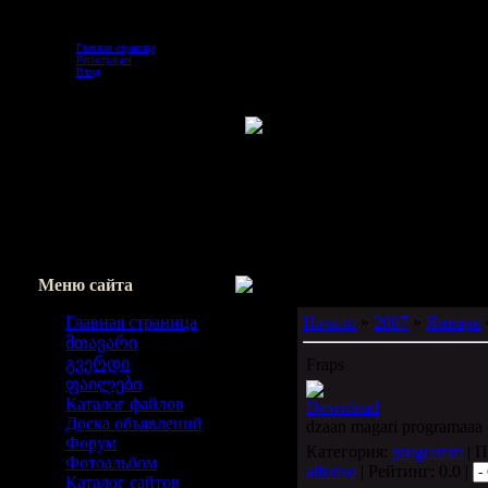
Воскресенье, 2026-08-09, 9:13 AM
Главная страница
Регистрация
Вход
Меню сайта
Главная страница
Начало
»
2007
»
Январь
მთავარი
გვერდი
Fraps
ფაილები
Каталог файлов
Download
Доска объявлений
dzaan magari programaaa 
Форум
Категория:
programm
| П
Фотоальбом
alfonso
| Рейтинг: 0.0 |
Каталог сайтов