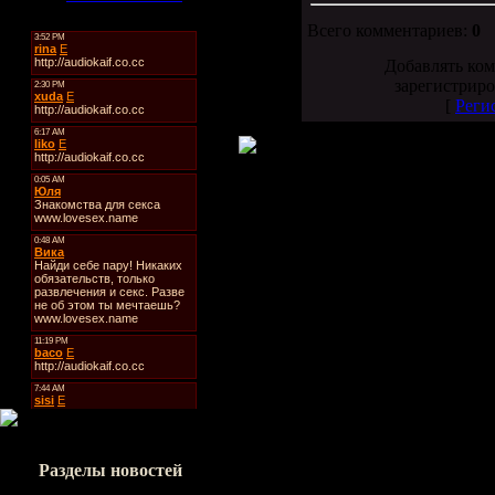
Всего комментариев:
0
Добавлять ком
зарегистриро
[
Реги
Разделы новостей