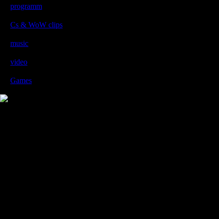
programm
[9]
პროგრამები
Cs & WoW clips
[6]
Cs და WoW კლიპები
music
[2]
მუსიკები
video
[5]
ვიდეოები
Games
[4]
XXXXXX
Copyright MyCorp © 2007