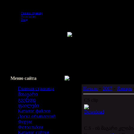
Воскресенье, 2026-08-09, 2:16 PM
Главная страница
Регистрация
Вход
Меню сайта
Главная страница
Начало
»
2007
»
Январь
მთავარი
გვერდი
CS clip
ფაილები
Каталог файлов
Download
Доска объявлений
Форум
Фотоальбом
C.S - ის მაგარი კლიპი
Каталог сайтов