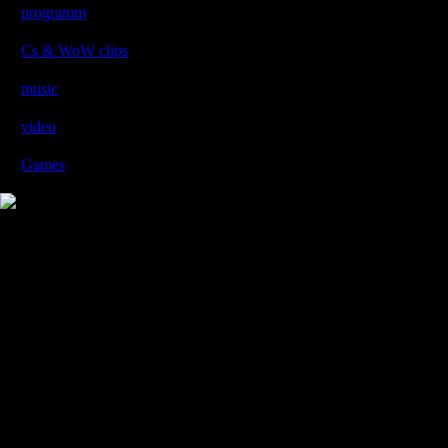
programm
[9]
პროგრამები
Cs & WoW clips
[6]
Cs და WoW კლიპები
music
[2]
მუსიკები
video
[5]
ვიდეოები
Games
[4]
XXXXXX
Copyright MyCorp © 2007