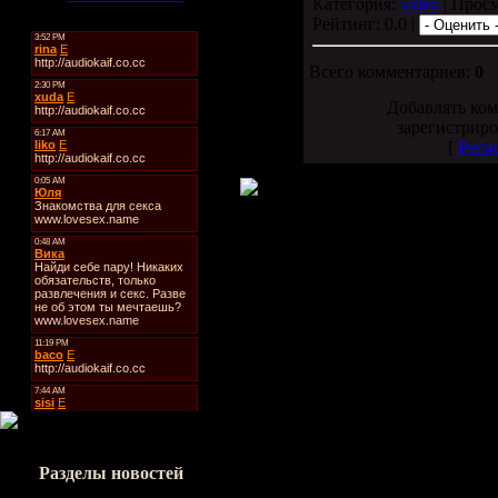
Категория:
video
| Просм
Рейтинг: 0.0 |
Всего комментариев:
0
Добавлять ком
зарегистриро
[
Реги
Разделы новостей