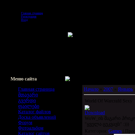
Четверг, 2026-08-06, 11:05 PM
Главная страница
Регистрация
Вход
Меню сайта
Главная страница
Начало
»
2007
»
Январь
მთავარი
გვერდი
World Of Warcrafd Sexy
ფაილები
Каталог файлов
Download
Доска объявлений
WoW_ის მაგარი პრი
Форум
"ყველა ცეკვავს" :)))
Фотоальбом
Категория:
Games
| Про
Каталог сайтов