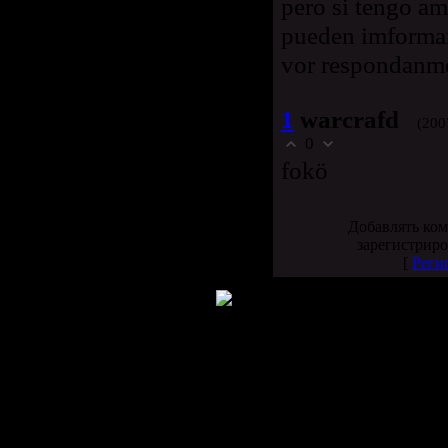
pero si tengo am
pueden imformar
vor respondanm
1
warcrafd
(200
0
fokö
Добавлять ком
зарегистриро
[
Реги
Copyright MyCorp © 2007