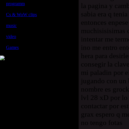
programm
[9]
la pagina y camb
პროგრამები
sabia era q teni
Cs & WoW clips
[6]
Cs და WoW კლიპები
entonces enpese 
music
[2]
muchisisisimas c
მუსიკები
video
[5]
intentar me term
ვიდეოები
ino me entro en
Games
[4]
XXXXXX
hera para desirl
consegir la clav
mi paladin por 
jugando con un b
nombre es grock
lvl 28 xD por l
contactar por est
grax espero q me
no tengo fotas