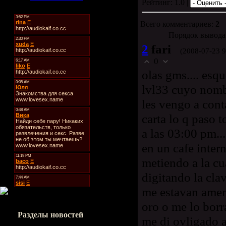
Рейтинг: 1.0 |
Всего комментариев:
2
Порядок вывода
2
fari
(2008-07-23 
0
olas gms.... esqu
lvl33 cuyo nombr
les vengo a cont
carta lo q paso 
a las 03:00 pm..
en un cafe inter
metiendo a la cu
digitando la cla
me estavan amen
oro o me lo bor
Разделы новостей
me di ovligado 